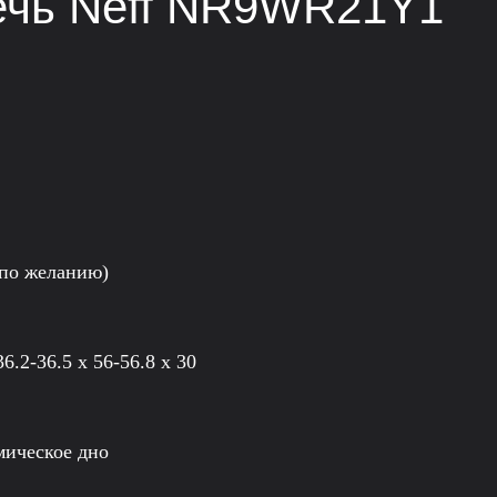
ечь Neff NR9WR21Y1
 по желанию)
.2-36.5 х 56-56.8 х 30
мическое дно