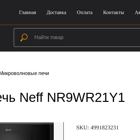
Главная
Доставка
Оплата
Контакты
А
Микроволновые печи
ечь Neff NR9WR21Y1
SKU:
4991823231