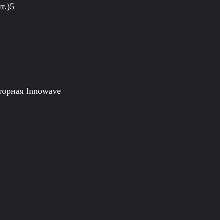
т.)5
торная Innowave