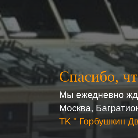
Спасибо, чт
Мы ежедневно жде
Москва, Багратион
ТK " Горбушкин Дв