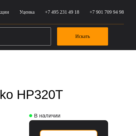
кции
Уценка
+7 495 231 49 18
+7 901 709 94 98
Искать
sko HP320Т
В наличии