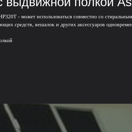
с выдвижной полкой A
320Т - может использоваться совместно со стиральным
моющих средств, вешалок и других аксессуаров одноврем
олкой