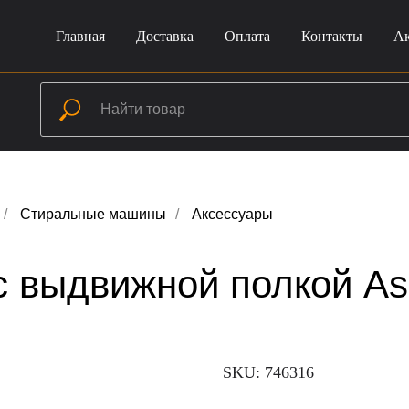
Главная
Доставка
Оплата
Контакты
А
/
Стиральные машины
/
Аксессуары
с выдвижной полкой A
SKU:
746316